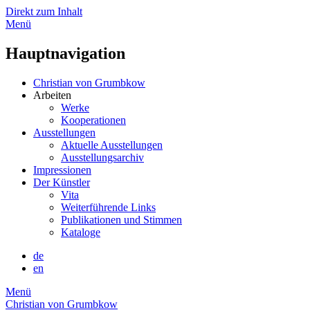
Direkt zum Inhalt
Menü
Hauptnavigation
Christian von Grumbkow
Arbeiten
Werke
Kooperationen
Ausstellungen
Aktuelle Ausstellungen
Ausstellungsarchiv
Impressionen
Der Künstler
Vita
Weiterführende Links
Publikationen und Stimmen
Kataloge
de
en
Menü
Christian von Grumbkow