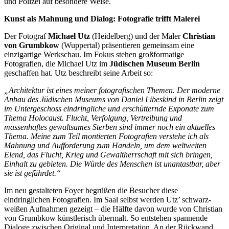
und Polizei auf besondere Weise.
Kunst als Mahnung und Dialog: Fotografie trifft Malerei
Der Fotograf
Michael Utz
(Heidelberg) und der Maler
Christian
von Grumbkow
(Wuppertal) präsentieren gemeinsam eine
einzigartige Werkschau. Im Fokus stehen großformatige
Fotografien, die Michael Utz im
Jüdischen Museum Berlin
geschaffen hat. Utz beschreibt seine Arbeit so:
„Architektur ist eines meiner fotografischen Themen. Der moderne
Anbau des Jüdischen Museums von Daniel Libeskind in Berlin zeigt
im Untergeschoss eindringliche und erschütternde Exponate zum
Thema Holocaust. Flucht, Verfolgung, Vertreibung und
massenhaftes gewaltsames Sterben sind immer noch ein aktuelles
Thema. Meine zum Teil montierten Fotografien verstehe ich als
Mahnung und Aufforderung zum Handeln, um dem weltweiten
Elend, das Flucht, Krieg und Gewaltherrschaft mit sich bringen,
Einhalt zu gebieten. Die Würde des Menschen ist unantastbar, aber
sie ist gefährdet.“
Im neu gestalteten Foyer begrüßen die Besucher diese
eindringlichen Fotografien. Im Saal selbst werden Utz’ schwarz-
weißen Aufnahmen gezeigt – die Hälfte davon wurde von Christian
von Grumbkow künstlerisch übermalt. So entstehen spannende
Dialoge zwischen Original und Interpretation. An der Rückwand