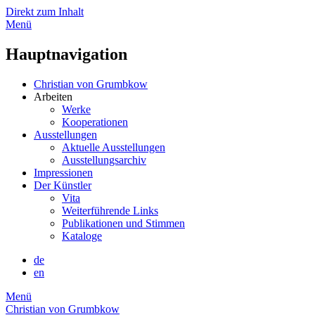
Direkt zum Inhalt
Menü
Hauptnavigation
Christian von Grumbkow
Arbeiten
Werke
Kooperationen
Ausstellungen
Aktuelle Ausstellungen
Ausstellungsarchiv
Impressionen
Der Künstler
Vita
Weiterführende Links
Publikationen und Stimmen
Kataloge
de
en
Menü
Christian von Grumbkow