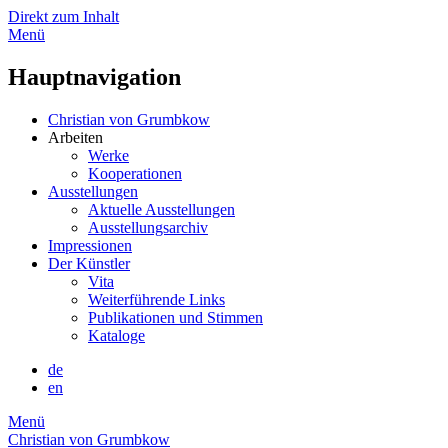
Direkt zum Inhalt
Menü
Hauptnavigation
Christian von Grumbkow
Arbeiten
Werke
Kooperationen
Ausstellungen
Aktuelle Ausstellungen
Ausstellungsarchiv
Impressionen
Der Künstler
Vita
Weiterführende Links
Publikationen und Stimmen
Kataloge
de
en
Menü
Christian von Grumbkow