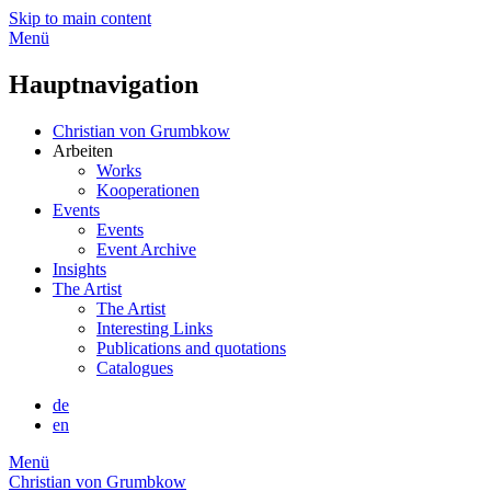
Skip to main content
Menü
Hauptnavigation
Christian von Grumbkow
Arbeiten
Works
Kooperationen
Events
Events
Event Archive
Insights
The Artist
The Artist
Interesting Links
Publications and quotations
Catalogues
de
en
Menü
Christian von Grumbkow