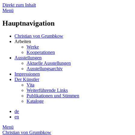
Direkt zum Inhalt
Menü
Hauptnavigation
Christian von Grumbkow
Arbeiten
Werke
Kooperationen
Ausstellungen
Aktuelle Ausstellungen
Ausstellungsarchiv
Impressionen
Der Künstler
Vita
Weiterführende Links
Publikationen und Stimmen
Kataloge
de
en
Menü
Christian von Grumbkow