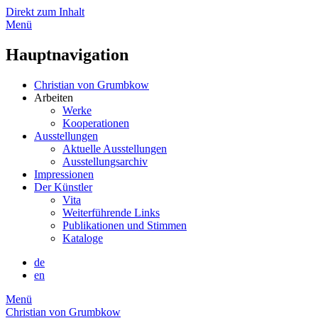
Direkt zum Inhalt
Menü
Hauptnavigation
Christian von Grumbkow
Arbeiten
Werke
Kooperationen
Ausstellungen
Aktuelle Ausstellungen
Ausstellungsarchiv
Impressionen
Der Künstler
Vita
Weiterführende Links
Publikationen und Stimmen
Kataloge
de
en
Menü
Christian von Grumbkow