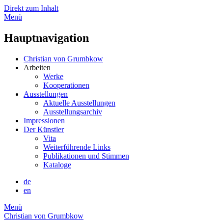
Direkt zum Inhalt
Menü
Hauptnavigation
Christian von Grumbkow
Arbeiten
Werke
Kooperationen
Ausstellungen
Aktuelle Ausstellungen
Ausstellungsarchiv
Impressionen
Der Künstler
Vita
Weiterführende Links
Publikationen und Stimmen
Kataloge
de
en
Menü
Christian von Grumbkow