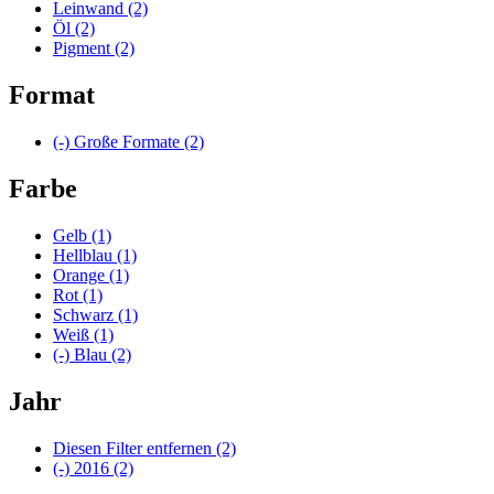
Leinwand
(2)
Öl
(2)
Pigment
(2)
Format
(-)
Große Formate
(2)
Farbe
Gelb
(1)
Hellblau
(1)
Orange
(1)
Rot
(1)
Schwarz
(1)
Weiß
(1)
(-)
Blau
(2)
Jahr
Diesen Filter entfernen
(2)
(-)
2016
(2)